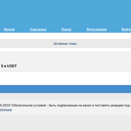
Форум
Участники
Поиск
Регистрация
Войт
Активные темы
 $ в USDT
.2022! Обязательное условия - быть подписанным на канал и поставить реакцию под 
gd/DAdnlt