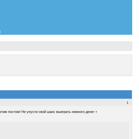
и
1
этим постом! Не упусти свой шанс выиграть немного денег +