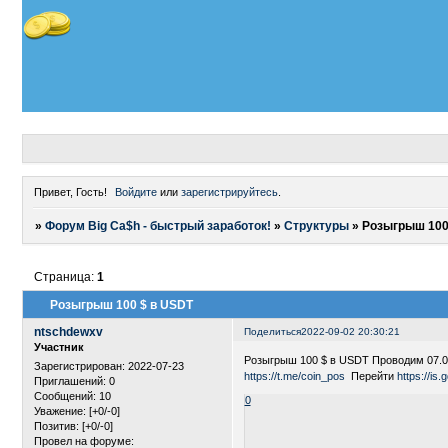
Привет, Гость!
Войдите
или
зарегистрируйтесь
.
»
Форум Big Ca$h - быстрый заработок!
»
Структуры
»
Розыгрыш 100
Страница:
1
Розыгрыш 100 $ в USDT
ntschdewxv
Поделиться
2022-09-02 20:30:21
Участник
Розыгрыш 100 $ в USDT Проводим 07.09
Зарегистрирован
: 2022-07-23
https://t.me/coin_pos
Перейти
https://is.
Приглашений:
0
Сообщений:
10
0
Уважение:
[+0/-0]
Позитив:
[+0/-0]
Провел на форуме: