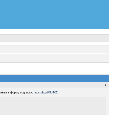
и
1
данные в форму подписки:
https://is.gd/i5L5KE