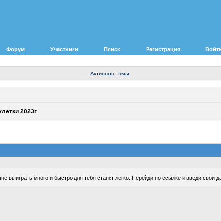
Форум
Участники
Поиск
Регистрация
Войт
Активные темы
улетки 2023г
е выиграть много и быстро для тебя станет легко. Перейди по ссылке и введи свои 