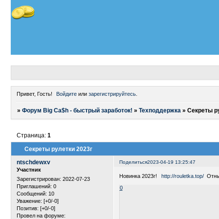
Привет, Гость!
Войдите
или
зарегистрируйтесь
.
»
Форум Big Ca$h - быстрый заработок!
»
Техподдержка
»
Секреты р
Страница:
1
Секреты рулетки 2023г
ntschdewxv
Поделиться
2023-04-19 13:25:47
Участник
Новинка 2023г!
http://rouletka.top/
Отнын
Зарегистрирован
: 2022-07-23
Приглашений:
0
0
Сообщений:
10
Уважение:
[+0/-0]
Позитив:
[+0/-0]
Провел на форуме: